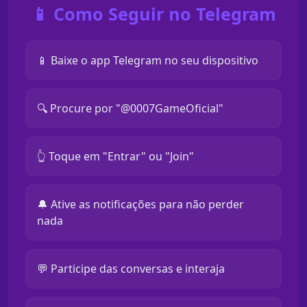
📱 Como Seguir no Telegram
📱 Baixe o app Telegram no seu dispositivo
🔍 Procure por "@0007GameOficial"
👆 Toque em "Entrar" ou "Join"
🔔 Ative as notificações para não perder
nada
💬 Participe das conversas e interaja