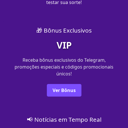
testar sua sorte!
🎁 Bônus Exclusivos
VIP
Receba bônus exclusivos do Telegram,
promoções especiais e códigos promocionais
únicos!
Ver Bônus
📢 Notícias em Tempo Real