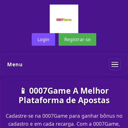
Login
Registrar-se
Menu
📱 0007Game A Melhor
Plataforma de Apostas
Cadastre-se na 0007Game para ganhar bônus no
cadastro e em cada recarga. Com a 0007Game,