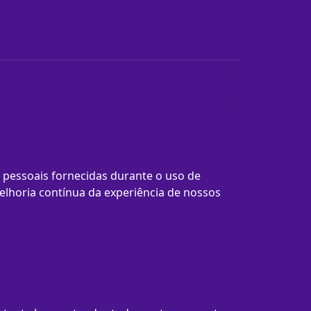
 pessoais fornecidas durante o uso de
elhoria contínua da experiência de nossos