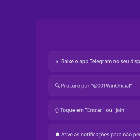
📱 Baixe o app Telegram no seu disp
🔍 Procure por "@001WinOficial"
👆 Toque em "Entrar" ou "Join"
🔔 Ative as notificações para não p