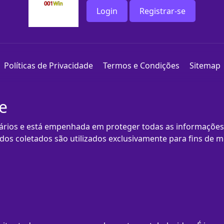
Login
Registrar-se
Políticas de Privacidade
Termos e Condições
Sitemap
de
uários e está empenhada em proteger todas as informações
os coletados são utilizados exclusivamente para fins de m