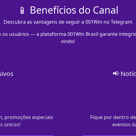
📱 Benefícios do Canal
Descubra as vantagens de seguir a 001Win no Telegram
 os usuários — a plataforma 001Win Brasil garante integrid
vindo!
sivos
📢 Notí
m, promoções especiais
Fique por dentro d
s únicos!
eventos d