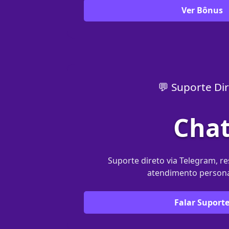
Ver Bônus
💬 Suporte Di
Cha
Suporte direto via Telegram, r
atendimento persona
Falar Suport