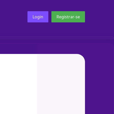
Login
Registrar-se