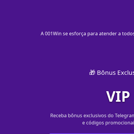
A 001Win se esforça para atender a todos
🎁 Bônus Exclu
VIP
Receba bônus exclusivos do Telegra
e códigos promocionai