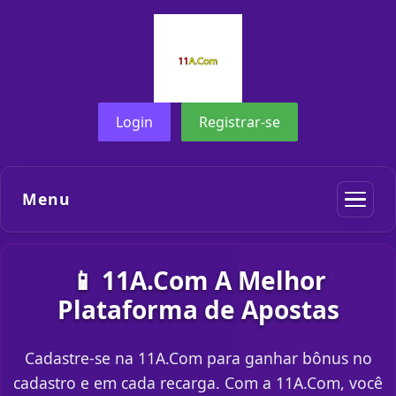
Login
Registrar-se
Menu
📱 11A.Com A Melhor
Plataforma de Apostas
Cadastre-se na 11A.Com para ganhar bônus no
cadastro e em cada recarga. Com a 11A.Com, você