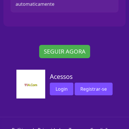
automaticamente
SEGUIR AGORA
Acessos
Login
Registrar-se