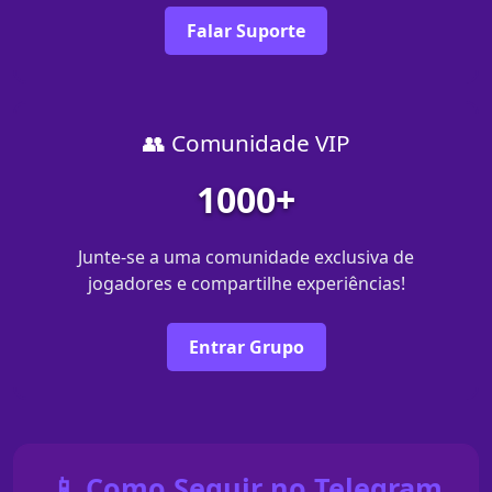
Falar Suporte
👥 Comunidade VIP
1000+
Junte-se a uma comunidade exclusiva de
jogadores e compartilhe experiências!
Entrar Grupo
📱 Como Seguir no Telegram