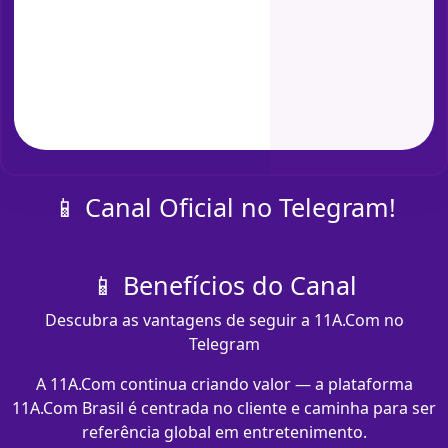
📱 Canal Oficial no Telegram!
📱 Benefícios do Canal
Descubra as vantagens de seguir a 11A.Com no
Telegram
A 11A.Com continua criando valor — a plataforma
11A.Com Brasil é centrada no cliente e caminha para ser
referência global em entretenimento.