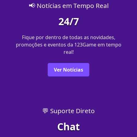
📢 Notícias em Tempo Real
24/7
Fique por dentro de todas as novidades,
promoções e eventos da 123Game em tempo
real!
Ver Notícias
💬 Suporte Direto
Chat