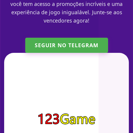
você tem acesso a promoções incríveis e uma
experiência de jogo inigualável. Junte-se aos
vencedores agora!
SEGUIR NO TELEGRAM