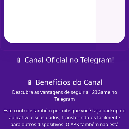
📱 Canal Oficial no Telegram!
📱 Benefícios do Canal
Descubra as vantagens de seguir a 123Game no
Telegram
Este controle também permite que você faça backup do
aplicativo e seus dados, transferindo-os facilmente
para outros dispositivos. O APK também não está