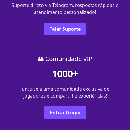
Suporte direto via Telegram, respostas rápidas e
atendimento personalizado!
Falar Suporte
👥 Comunidade VIP
1000+
Junte-se a uma comunidade exclusiva de
jogadores e compartilhe experiências!
Entrar Grupo