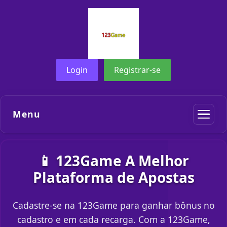
Login
Registrar-se
Menu
📱 123Game A Melhor
Plataforma de Apostas
Cadastre-se na 123Game para ganhar bônus no
cadastro e em cada recarga. Com a 123Game,