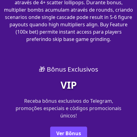
através de 4+ scatter lollipops. Durante bonus,
multiplier bombs acumulam através de rounds, criando
scenarios onde single cascade pode result in 5-6 figure
payouts quando high multipliers align. Buy Feature
(100x bet) permite instant access para players
preferindo skip base game grinding.
🎁 Bônus Exclusivos
VIP
Receba bônus exclusivos do Telegram,
promoções especiais e códigos promocionais
únicos!
Ver Bônus