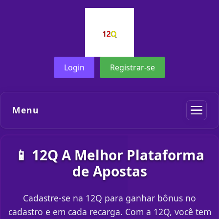
Login
Registrar-se
Menu
📱 12Q A Melhor Plataforma
de Apostas
Cadastre-se na 12Q para ganhar bônus no
cadastro e em cada recarga. Com a 12Q, você tem