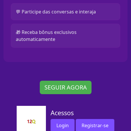
💬 Participe das conversas e interaja
🎁 Receba bônus exclusivos
automaticamente
SEGUIR AGORA
Acessos
Login
Registrar-se