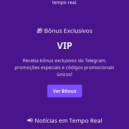
tempo real.
🎁 Bônus Exclusivos
VIP
Receba bônus exclusivos do Telegram,
promoções especiais e códigos promocionais
únicos!
Ver Bônus
📢 Notícias em Tempo Real