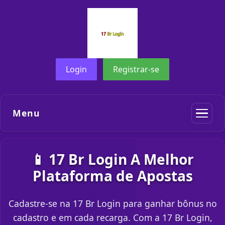
Login
Registrar-se
Menu
📱 17 Br Login A Melhor
Plataforma de Apostas
Cadastre-se na 17 Br Login para ganhar bônus no
cadastro e em cada recarga. Com a 17 Br Login,