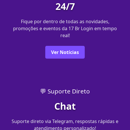
24/7
Fique por dentro de todas as novidades,
promoções e eventos da 17 Br Login em tempo
real!
Ver Notícias
💬 Suporte Direto
Chat
Suporte direto via Telegram, respostas rápidas e
atendimento personalizado!