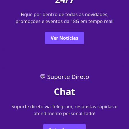
Fique por dentro de todas as novidades,
promoções e eventos da 18G em tempo real!
Ver Notícias
💬 Suporte Direto
Chat
Suporte direto via Telegram, respostas rápidas e
atendimento personalizado!