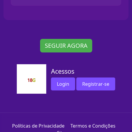
SEGUIR AGORA
Acessos
Login
Registrar-se
Políticas de Privacidade
Termos e Condições