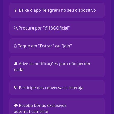
📱 Baixe o app Telegram no seu dispositivo
🔍 Procure por "@18GOficial"
👆 Toque em "Entrar" ou "Join"
🔔 Ative as notificações para não perder
nada
💬 Participe das conversas e interaja
🎁 Receba bônus exclusivos
automaticamente