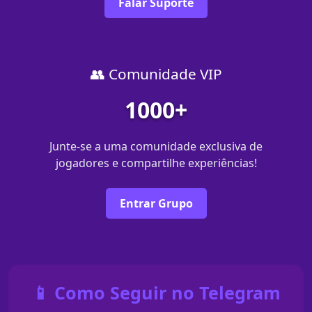
Falar Suporte
👥 Comunidade VIP
1000+
Junte-se a uma comunidade exclusiva de
jogadores e compartilhe experiências!
Entrar Grupo
📱 Como Seguir no Telegram