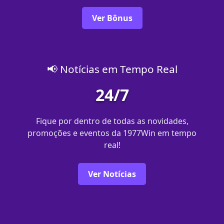
Ver Bônus
📢 Notícias em Tempo Real
24/7
Fique por dentro de todas as novidades,
promoções e eventos da 1977Win em tempo
real!
Ver Notícias