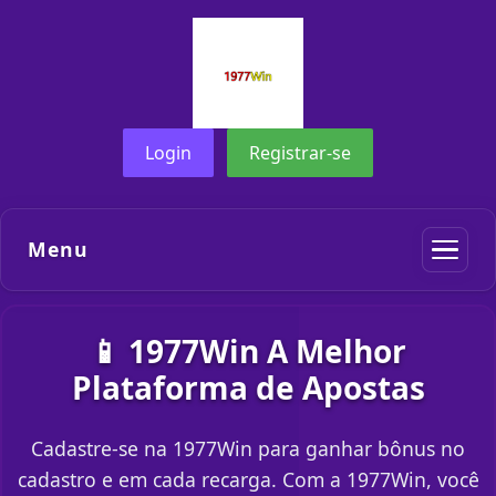
Login
Registrar-se
Menu
📱 1977Win A Melhor
Plataforma de Apostas
Cadastre-se na 1977Win para ganhar bônus no
cadastro e em cada recarga. Com a 1977Win, você