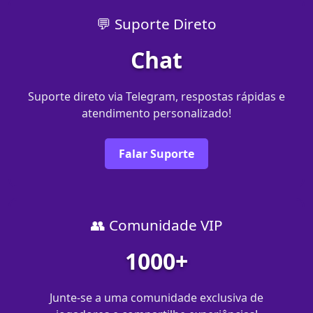
💬 Suporte Direto
Chat
Suporte direto via Telegram, respostas rápidas e
atendimento personalizado!
Falar Suporte
👥 Comunidade VIP
1000+
Junte-se a uma comunidade exclusiva de