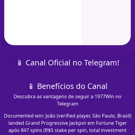
📱 Canal Oficial no Telegram!
📱 Benefícios do Canal
Descubra as vantagens de seguir a 1977Win no
Telegram
Documented win: João (verified player, São Paulo, Brasil)
landed Grand Progressive Jackpot em Fortune Tiger
após 847 spins (R$5 stake per spin, total investment