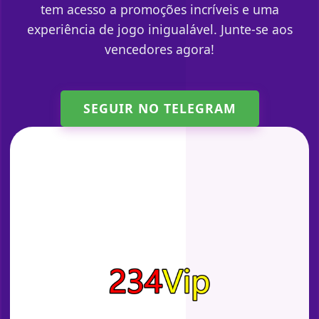
tem acesso a promoções incríveis e uma
experiência de jogo inigualável. Junte-se aos
vencedores agora!
SEGUIR NO TELEGRAM