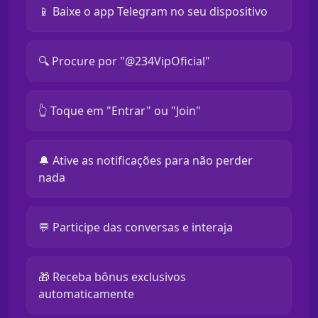
📱 Baixe o app Telegram no seu dispositivo
🔍 Procure por "@234VipOficial"
👆 Toque em "Entrar" ou "Join"
🔔 Ative as notificações para não perder
nada
💬 Participe das conversas e interaja
🎁 Receba bônus exclusivos
automaticamente