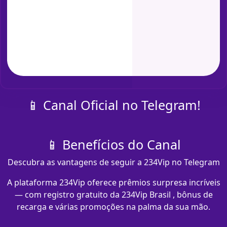
📱 Canal Oficial no Telegram!
📱 Benefícios do Canal
Descubra as vantagens de seguir a 234Vip no Telegram
A plataforma 234Vip oferece prêmios surpresa incríveis
— com registro gratuito da 234Vip Brasil , bônus de
recarga e várias promoções na palma da sua mão.