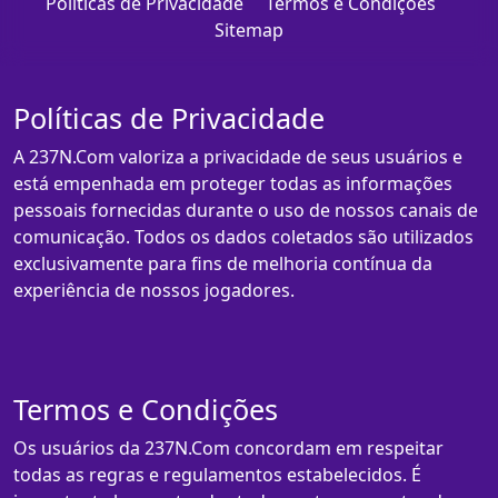
Políticas de Privacidade
Termos e Condições
Sitemap
Políticas de Privacidade
A 237N.Com valoriza a privacidade de seus usuários e
está empenhada em proteger todas as informações
pessoais fornecidas durante o uso de nossos canais de
comunicação. Todos os dados coletados são utilizados
exclusivamente para fins de melhoria contínua da
experiência de nossos jogadores.
Termos e Condições
Os usuários da 237N.Com concordam em respeitar
todas as regras e regulamentos estabelecidos. É