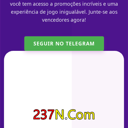
você tem acesso a promoções incríveis e uma
experiência de jogo inigualável. Junte-se aos
vencedores agora!
SEGUIR NO TELEGRAM