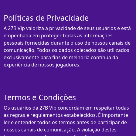
Políticas de Privacidade
A 27B Vip valoriza a privacidade de seus usuários e está
empenhada em proteger todas as informações
pessoais fornecidas durante o uso de nossos canais de
comunicação. Todos os dados coletados são utilizados
exclusivamente para fins de melhoria contínua da
experiência de nossos jogadores.
Termos e Condições
Os usuários da 27B Vip concordam em respeitar todas
as regras e regulamentos estabelecidos. É importante
ler e entender todos os termos antes de participar de
nossos canais de comunicação. A violação destes