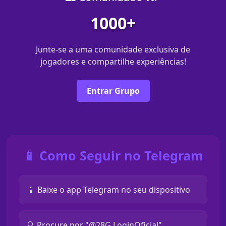
1000+
Junte-se a uma comunidade exclusiva de
jogadores e compartilhe experiências!
Entrar Grupo
📱 Como Seguir no Telegram
📱 Baixe o app Telegram no seu dispositivo
🔍 Procure por "@28G LoginOficial"