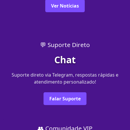
Ver Notícias
💬 Suporte Direto
Chat
Suporte direto via Telegram, respostas rápidas e
atendimento personalizado!
Falar Suporte
👥 Comunidade VIP