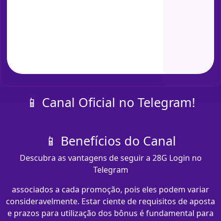
📱 Canal Oficial no Telegram!
📱 Benefícios do Canal
Descubra as vantagens de seguir a 28G Login no
Telegram
associados a cada promoção, pois eles podem variar
consideravelmente. Estar ciente de requisitos de aposta
e prazos para utilização dos bônus é fundamental para