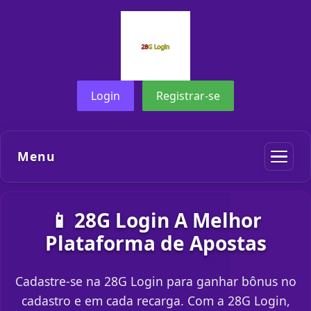
Login
Registrar-se
Menu
📱 28G Login A Melhor
Plataforma de Apostas
Cadastre-se na 28G Login para ganhar bônus no
cadastro e em cada recarga. Com a 28G Login,