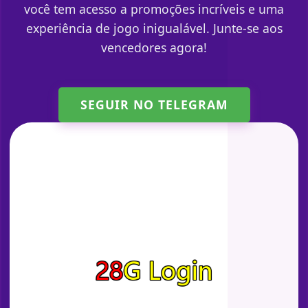
você tem acesso a promoções incríveis e uma
experiência de jogo inigualável. Junte-se aos
vencedores agora!
SEGUIR NO TELEGRAM