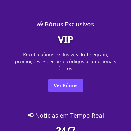
🎁 Bônus Exclusivos
VIP
Receba bônus exclusivos do Telegram,
promoções especiais e códigos promocionais
únicos!
Ver Bônus
📢 Notícias em Tempo Real
24/7