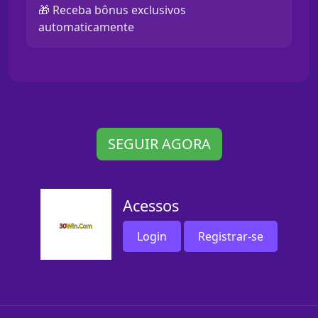
🎁 Receba bônus exclusivos
automaticamente
SEGUIR AGORA
Acessos
Login
Registrar-se