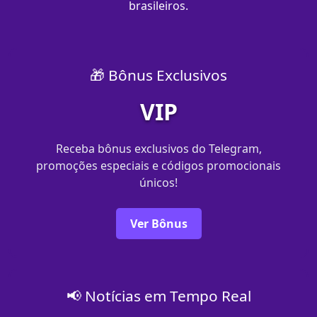
brasileiros.
🎁 Bônus Exclusivos
VIP
Receba bônus exclusivos do Telegram,
promoções especiais e códigos promocionais
únicos!
Ver Bônus
📢 Notícias em Tempo Real