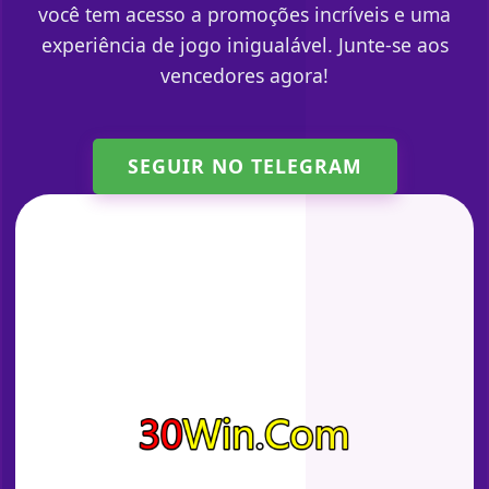
você tem acesso a promoções incríveis e uma
experiência de jogo inigualável. Junte-se aos
vencedores agora!
SEGUIR NO TELEGRAM