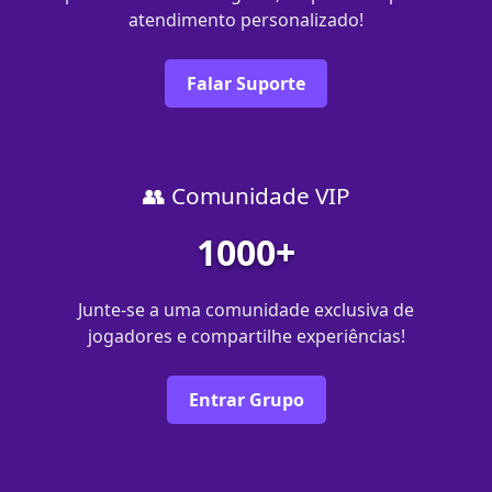
atendimento personalizado!
Falar Suporte
👥 Comunidade VIP
1000+
Junte-se a uma comunidade exclusiva de
jogadores e compartilhe experiências!
Entrar Grupo