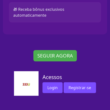
🎁 Receba bônus exclusivos
automaticamente
SEGUIR AGORA
Acessos
Login
Registrar-se