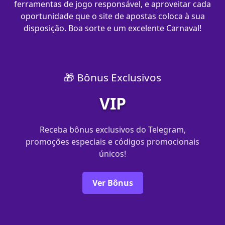
ferramentas de jogo responsável, e aproveitar cada
oportunidade que o site de apostas coloca à sua
disposição. Boa sorte e um excelente Carnaval!
🎁 Bônus Exclusivos
VIP
Receba bônus exclusivos do Telegram,
promoções especiais e códigos promocionais
únicos!
Ver Bônus