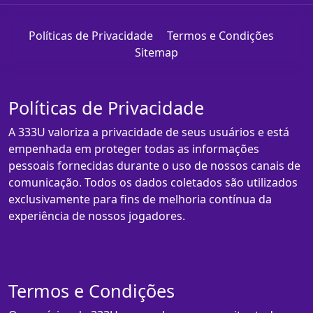
Políticas de Privacidade
Termos e Condições
Sitemap
Políticas de Privacidade
A 333U valoriza a privacidade de seus usuários e está
empenhada em proteger todas as informações
pessoais fornecidas durante o uso de nossos canais de
comunicação. Todos os dados coletados são utilizados
exclusivamente para fins de melhoria contínua da
experiência de nossos jogadores.
Termos e Condições