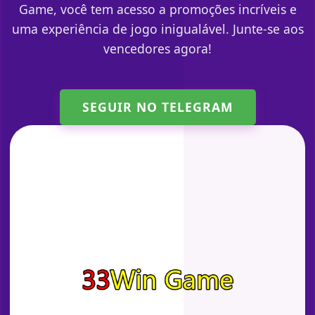
Game, você tem acesso a promoções incríveis e
uma experiência de jogo inigualável. Junte-se aos
vencedores agora!
SEGUIR NO TELEGRAM