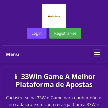
Login
Registrar-se
Menu
📱 33Win Game A Melhor
Plataforma de Apostas
Cadastre-se na 33Win Game para ganhar bônus
no cadastro e em cada recarga. Com a 33Win