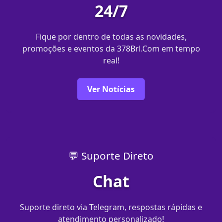
24/7
Fique por dentro de todas as novidades,
promoções e eventos da 378Brl.Com em tempo
real!
Ver Notícias
💬 Suporte Direto
Chat
Suporte direto via Telegram, respostas rápidas e
atendimento personalizado!