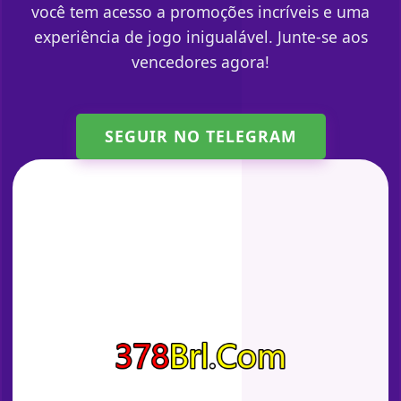
você tem acesso a promoções incríveis e uma
experiência de jogo inigualável. Junte-se aos
vencedores agora!
SEGUIR NO TELEGRAM