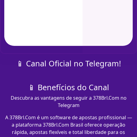
📱 Canal Oficial no Telegram!
📱 Benefícios do Canal
Descubra as vantagens de seguir a 378Brl.Com no
Telegram
A 378Brl.Com é um software de apostas profissional —
a plataforma 378Brl.Com Brasil oferece operação
rápida, apostas flexíveis e total liberdade para os