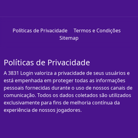
Políticas de Privacidade
Termos e Condições
Sitemap
Políticas de Privacidade
A 3831 Login valoriza a privacidade de seus usuários e
está empenhada em proteger todas as informações
pessoais fornecidas durante o uso de nossos canais de
comunicação. Todos os dados coletados são utilizados
exclusivamente para fins de melhoria contínua da
experiência de nossos jogadores.