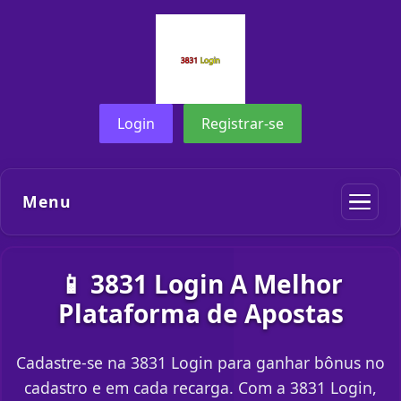
Login
Registrar-se
Menu
📱 3831 Login A Melhor
Plataforma de Apostas
Cadastre-se na 3831 Login para ganhar bônus no
cadastro e em cada recarga. Com a 3831 Login,