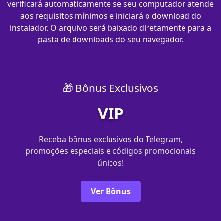
verificará automaticamente se seu computador atende
aos requisitos mínimos e iniciará o download do
instalador. O arquivo será baixado diretamente para a
pasta de downloads do seu navegador.
🎁 Bônus Exclusivos
VIP
Receba bônus exclusivos do Telegram,
promoções especiais e códigos promocionais
únicos!
Ver Bônus