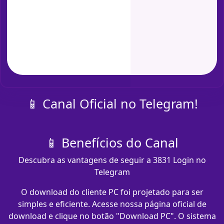
📱 Canal Oficial no Telegram!
📱 Benefícios do Canal
Descubra as vantagens de seguir a 3831 Login no
Telegram
O download do cliente PC foi projetado para ser
simples e eficiente. Acesse nossa página oficial de
download e clique no botão "Download PC". O sistema