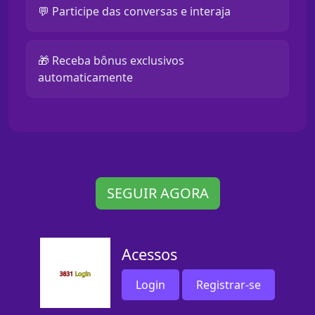
💬 Participe das conversas e interaja
🎁 Receba bônus exclusivos
automaticamente
SEGUIR AGORA
Acessos
Login
Registrar-se