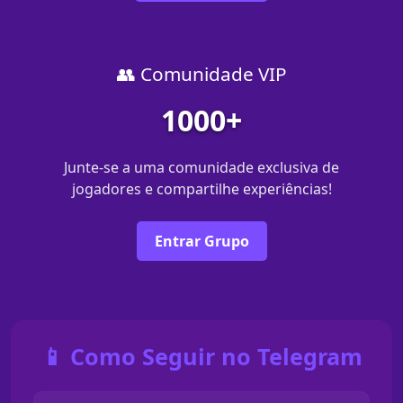
👥 Comunidade VIP
1000+
Junte-se a uma comunidade exclusiva de
jogadores e compartilhe experiências!
Entrar Grupo
📱 Como Seguir no Telegram