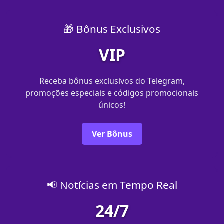
🎁 Bônus Exclusivos
VIP
Receba bônus exclusivos do Telegram,
promoções especiais e códigos promocionais
únicos!
Ver Bônus
📢 Notícias em Tempo Real
24/7