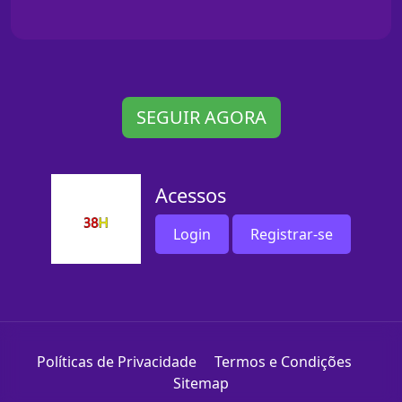
SEGUIR AGORA
Acessos
Login
Registrar-se
Políticas de Privacidade
Termos e Condições
Sitemap