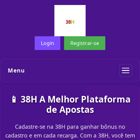
Login
Registrar-se
Menu
📱 38H A Melhor Plataforma
de Apostas
Cadastre-se na 38H para ganhar bônus no
cadastro e em cada recarga. Com a 38H, você tem