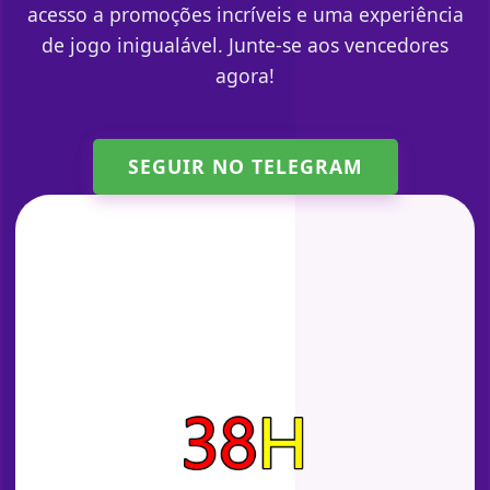
acesso a promoções incríveis e uma experiência
de jogo inigualável. Junte-se aos vencedores
agora!
SEGUIR NO TELEGRAM