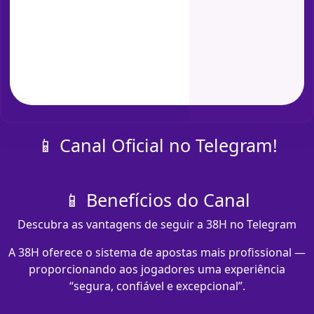
📱 Canal Oficial no Telegram!
📱 Benefícios do Canal
Descubra as vantagens de seguir a 38H no Telegram
A 38H oferece o sistema de apostas mais profissional —
proporcionando aos jogadores uma experiência
“segura, confiável e excepcional”.