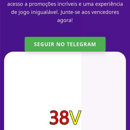
acesso a promoções incríveis e uma experiência
de jogo inigualável. Junte-se aos vencedores
agora!
SEGUIR NO TELEGRAM