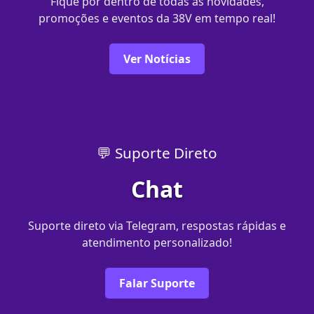
Fique por dentro de todas as novidades,
promoções e eventos da 38V em tempo real!
Ver Notícias
💬 Suporte Direto
Chat
Suporte direto via Telegram, respostas rápidas e
atendimento personalizado!
Falar Suporte