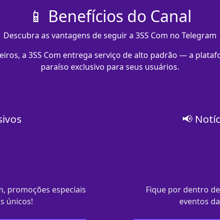
📱 Benefícios do Canal
Descubra as vantagens de seguir a 3SS Com no Telegram
iros, a 3SS Com entrega serviço de alto padrão — a plataf
paraíso exclusivo para seus usuários.
sivos
📢 Notí
m, promoções especiais
Fique por dentro d
s únicos!
eventos da