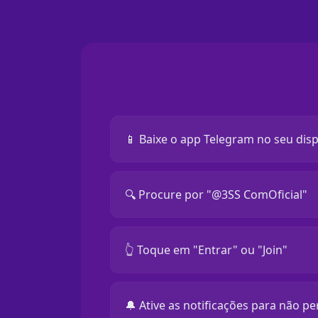
📱 Baixe o app Telegram no seu disp
🔍 Procure por "@3SS ComOficial"
👆 Toque em "Entrar" ou "Join"
🔔 Ative as notificações para não p