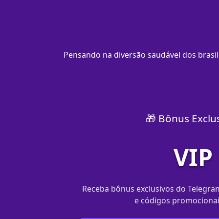
Pensando na diversão saudável dos brasile
🎁 Bônus Exclu
VIP
Receba bônus exclusivos do Telegra
e códigos promocionai