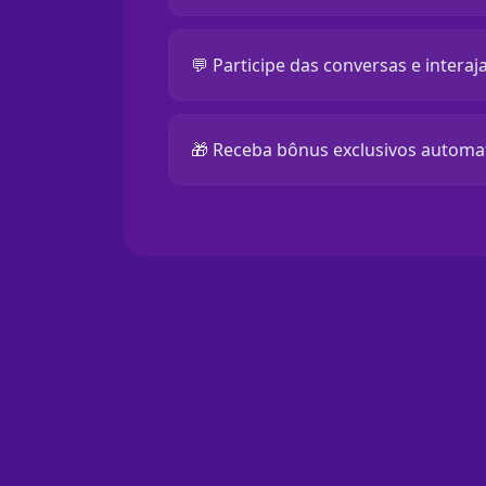
💬 Participe das conversas e interaj
🎁 Receba bônus exclusivos autom