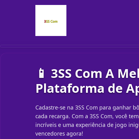
📱 3SS Com A Me
Plataforma de A
Cadastre-se na 3SS Com para ganhar b
cada recarga. Com a 3SS Com, você te
incríveis e uma experiência de jogo inig
vencedores agora!