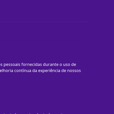
s pessoais fornecidas durante o uso de
elhoria contínua da experiência de nossos