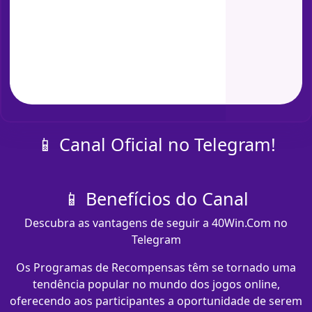
📱 Canal Oficial no Telegram!
📱 Benefícios do Canal
Descubra as vantagens de seguir a 40Win.Com no
Telegram
Os Programas de Recompensas têm se tornado uma
tendência popular no mundo dos jogos online,
oferecendo aos participantes a oportunidade de serem