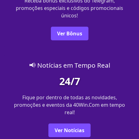
Receba bônus exclusivos do Telegram,
promoções especiais e códigos promocionais
únicos!
Ver Bônus
📢 Notícias em Tempo Real
24/7
Fique por dentro de todas as novidades,
promoções e eventos da 40Win.Com em tempo
real!
Ver Notícias