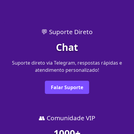
💬 Suporte Direto
Chat
Suporte direto via Telegram, respostas rápidas e
atendimento personalizado!
Falar Suporte
👥 Comunidade VIP
1000+