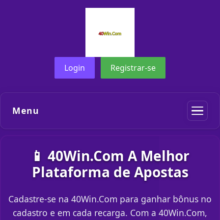
Login
Registrar-se
Menu
📱 40Win.Com A Melhor
Plataforma de Apostas
Cadastre-se na 40Win.Com para ganhar bônus no
cadastro e em cada recarga. Com a 40Win.Com,