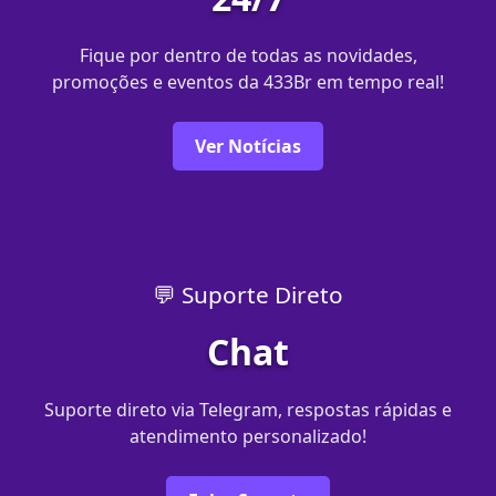
Fique por dentro de todas as novidades,
promoções e eventos da 433Br em tempo real!
Ver Notícias
💬 Suporte Direto
Chat
Suporte direto via Telegram, respostas rápidas e
atendimento personalizado!