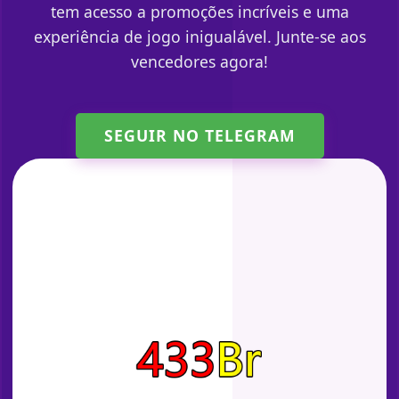
tem acesso a promoções incríveis e uma
experiência de jogo inigualável. Junte-se aos
vencedores agora!
SEGUIR NO TELEGRAM