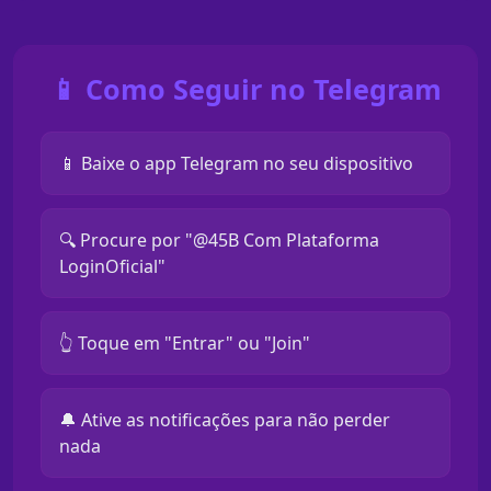
📱 Como Seguir no Telegram
📱 Baixe o app Telegram no seu dispositivo
🔍 Procure por "@45B Com Plataforma
LoginOficial"
👆 Toque em "Entrar" ou "Join"
🔔 Ative as notificações para não perder
nada