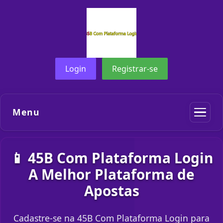
Login
Registrar-se
Menu
📱 45B Com Plataforma Login
A Melhor Plataforma de
Apostas
Cadastre-se na 45B Com Plataforma Login para