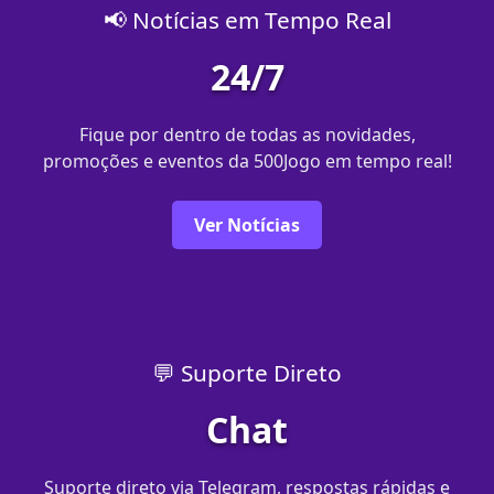
📢 Notícias em Tempo Real
24/7
Fique por dentro de todas as novidades,
promoções e eventos da 500Jogo em tempo real!
Ver Notícias
💬 Suporte Direto
Chat
Suporte direto via Telegram, respostas rápidas e