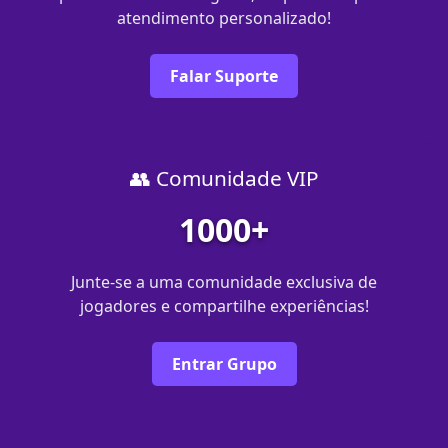
atendimento personalizado!
Falar Suporte
👥 Comunidade VIP
1000+
Junte-se a uma comunidade exclusiva de
jogadores e compartilhe experiências!
Entrar Grupo