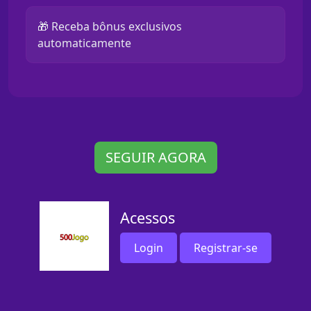
🎁 Receba bônus exclusivos
automaticamente
SEGUIR AGORA
Acessos
Login
Registrar-se