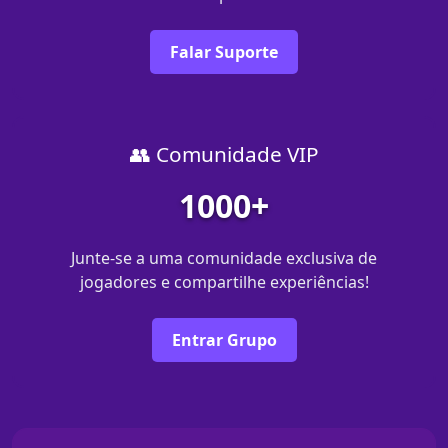
Falar Suporte
👥 Comunidade VIP
1000+
Junte-se a uma comunidade exclusiva de
jogadores e compartilhe experiências!
Entrar Grupo