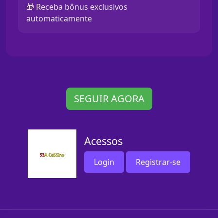
🎁 Receba bônus exclusivos
automaticamente
SEGUIR AGORA
Acessos
Login
Registrar-se