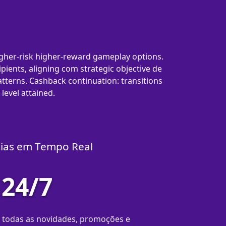
igher-risk higher-reward gameplay options.
ients, aligning com strategic objective de
tterns. Cashback continuation: transitions
level attained.
cias em Tempo Real
24/7
e todas as novidades, promoções e