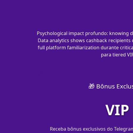
Psychological impact profundo: knowing do
Data analytics shows cashback recipients 
full platform familiarization durante cri
para tiered VI
🎁 Bônus Exclu
VIP
Receba bônus exclusivos do Telegra