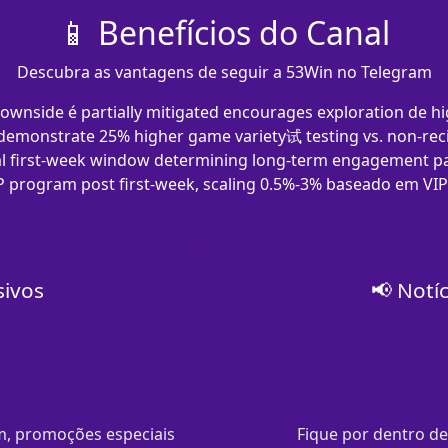
📱 Benefícios do Canal
Descubra as vantagens de seguir a 53Win no Telegram
wnside é partially mitigated encourages exploration de h
demonstrate 25% higher game variety试 testing vs. non-recip
tical first-week window determining long-term engagement pa
P program post first-week, scaling 0.5%-3% baseado em VIP 
sivos
📢 Notí
m, promoções especiais
Fique por dentro d