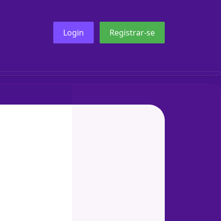
Login
Registrar-se