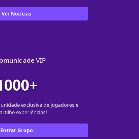
Ver Notícias
Comunidade VIP
1000+
unidade exclusiva de jogadores e
rtilhe experiências!
Entrar Grupo