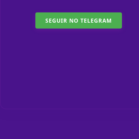
SEGUIR NO TELEGRAM