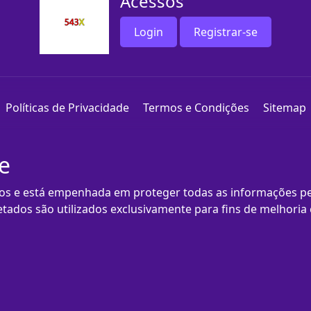
Acessos
Login
Registrar-se
Políticas de Privacidade
Termos e Condições
Sitemap
de
rios e está empenhada em proteger todas as informações p
tados são utilizados exclusivamente para fins de melhoria