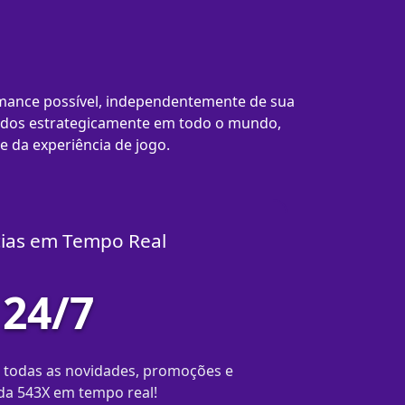
rmance possível, independentemente de sua
izados estrategicamente em todo o mundo,
 da experiência de jogo.
cias em Tempo Real
24/7
e todas as novidades, promoções e
da 543X em tempo real!