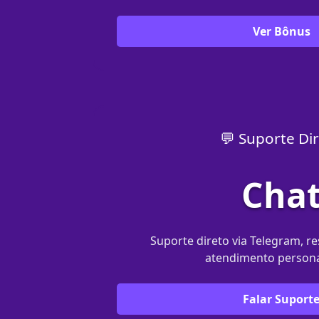
Ver Bônus
💬 Suporte Di
Cha
Suporte direto via Telegram, r
atendimento persona
Falar Suport