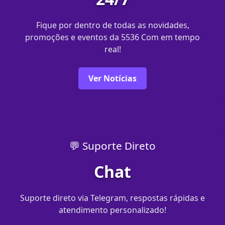
Fique por dentro de todas as novidades,
promoções e eventos da 5536 Com em tempo
real!
Ver Notícias
💬 Suporte Direto
Chat
Suporte direto via Telegram, respostas rápidas e
atendimento personalizado!