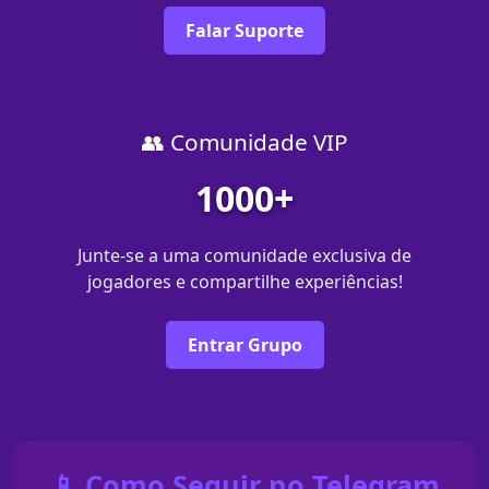
Falar Suporte
👥 Comunidade VIP
1000+
Junte-se a uma comunidade exclusiva de
jogadores e compartilhe experiências!
Entrar Grupo
📱 Como Seguir no Telegram