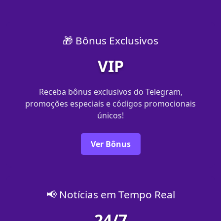
🎁 Bônus Exclusivos
VIP
Receba bônus exclusivos do Telegram,
promoções especiais e códigos promocionais
únicos!
Ver Bônus
📢 Notícias em Tempo Real
24/7