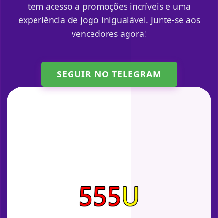
tem acesso a promoções incríveis e uma
experiência de jogo inigualável. Junte-se aos
vencedores agora!
SEGUIR NO TELEGRAM