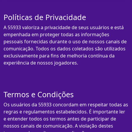
Políticas de Privacidade
A 55933 valoriza a privacidade de seus usuários e está
empenhada em proteger todas as informações
pessoais fornecidas durante o uso de nossos canais de
comunicação. Todos os dados coletados são utilizados
exclusivamente para fins de melhoria contínua da
experiência de nossos jogadores.
Termos e Condições
Os usuários da 55933 concordam em respeitar todas as
regras e regulamentos estabelecidos. É importante ler
e entender todos os termos antes de participar de
nossos canais de comunicação. A violação destes