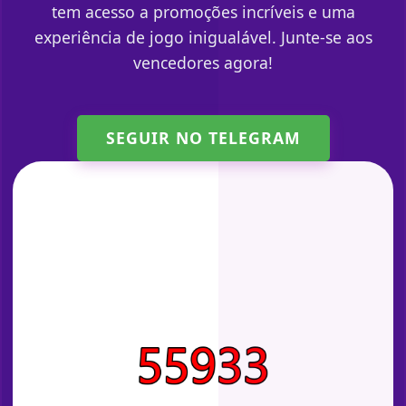
tem acesso a promoções incríveis e uma
experiência de jogo inigualável. Junte-se aos
vencedores agora!
SEGUIR NO TELEGRAM