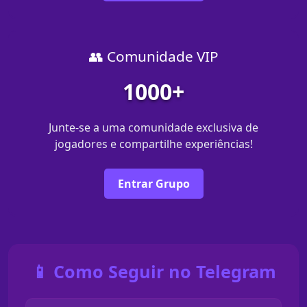
👥 Comunidade VIP
1000+
Junte-se a uma comunidade exclusiva de
jogadores e compartilhe experiências!
Entrar Grupo
📱 Como Seguir no Telegram