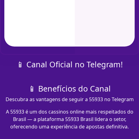
📱 Canal Oficial no Telegram!
📱 Benefícios do Canal
Descubra as vantagens de seguir a 55933 no Telegram
A 55933 é um dos cassinos online mais respeitados do
Brasil — a plataforma 55933 Brasil lidera o setor,
oferecendo uma experiência de apostas definitiva.