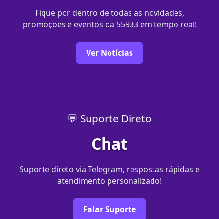
Fique por dentro de todas as novidades,
promoções e eventos da 55933 em tempo real!
Ver Notícias
💬 Suporte Direto
Chat
Suporte direto via Telegram, respostas rápidas e
atendimento personalizado!
Falar Suporte