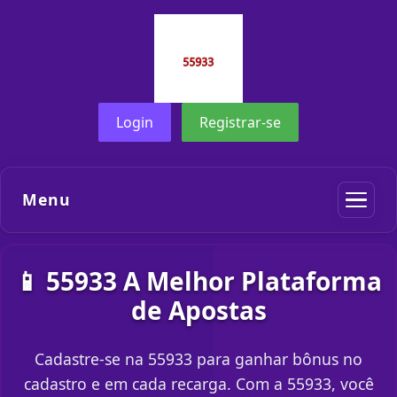
Login
Registrar-se
Menu
📱 55933 A Melhor Plataforma
de Apostas
Cadastre-se na 55933 para ganhar bônus no
cadastro e em cada recarga. Com a 55933, você