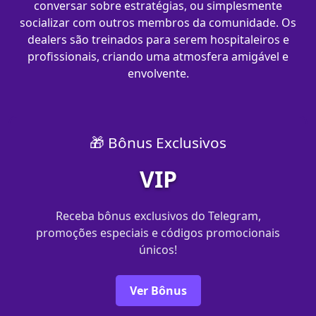
conversar sobre estratégias, ou simplesmente
socializar com outros membros da comunidade. Os
dealers são treinados para serem hospitaleiros e
profissionais, criando uma atmosfera amigável e
envolvente.
🎁 Bônus Exclusivos
VIP
Receba bônus exclusivos do Telegram,
promoções especiais e códigos promocionais
únicos!
Ver Bônus