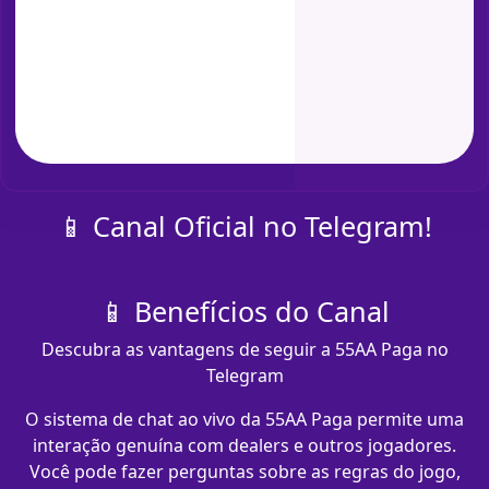
📱 Canal Oficial no Telegram!
📱 Benefícios do Canal
Descubra as vantagens de seguir a 55AA Paga no
Telegram
O sistema de chat ao vivo da 55AA Paga permite uma
interação genuína com dealers e outros jogadores.
Você pode fazer perguntas sobre as regras do jogo,