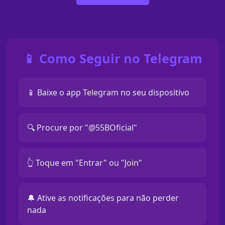
📱 Como Seguir no Telegram
📱 Baixe o app Telegram no seu dispositivo
🔍 Procure por "@55BOficial"
👆 Toque em "Entrar" ou "Join"
🔔 Ative as notificações para não perder
nada