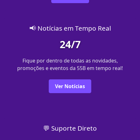
📢 Notícias em Tempo Real
24/7
Fique por dentro de todas as novidades,
promoções e eventos da 55B em tempo real!
Ver Notícias
💬 Suporte Direto