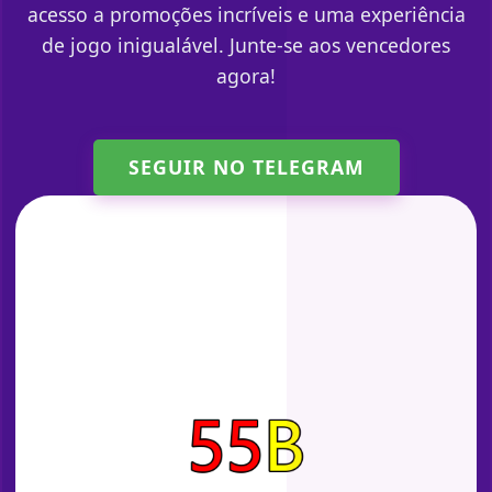
acesso a promoções incríveis e uma experiência
de jogo inigualável. Junte-se aos vencedores
agora!
SEGUIR NO TELEGRAM