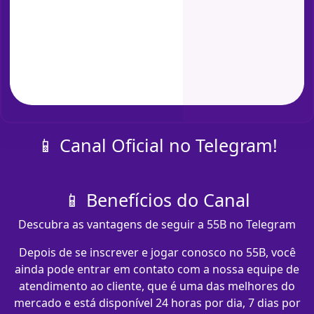
📱 Canal Oficial no Telegram!
📱 Benefícios do Canal
Descubra as vantagens de seguir a 55B no Telegram
Depois de se inscrever e jogar conosco no 55B, você
ainda pode entrar em contato com a nossa equipe de
atendimento ao cliente, que é uma das melhores do
mercado e está disponível 24 horas por dia, 7 dias por