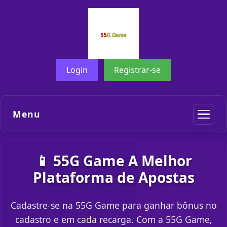
Login
Registrar-se
Menu
📱 55G Game A Melhor
Plataforma de Apostas
Cadastre-se na 55G Game para ganhar bônus no
cadastro e em cada recarga. Com a 55G Game,