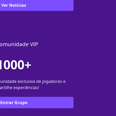
Ver Notícias
Comunidade VIP
1000+
unidade exclusiva de jogadores e
rtilhe experiências!
Entrar Grupo