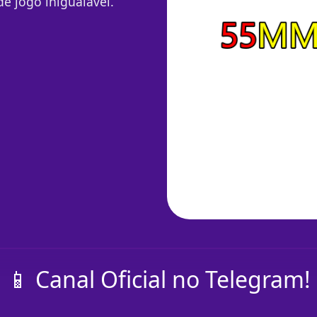
e jogo inigualável.
📱 Canal Oficial no Telegram!