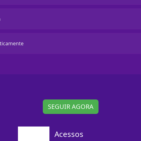
a
aticamente
SEGUIR AGORA
Acessos