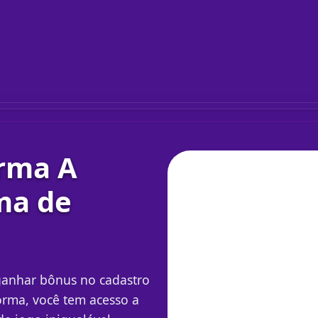
rma A
ma de
ganhar bônus no cadastro
rma, você tem acesso a