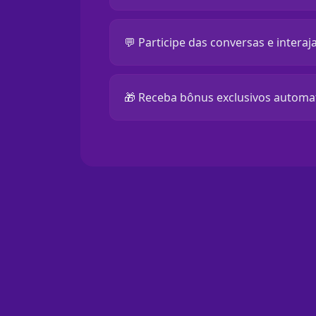
💬 Participe das conversas e interaj
🎁 Receba bônus exclusivos autom