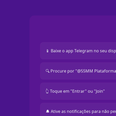
📱 Baixe o app Telegram no seu disp
🔍 Procure por "@55MM PlataformaO
👆 Toque em "Entrar" ou "Join"
🔔 Ative as notificações para não p