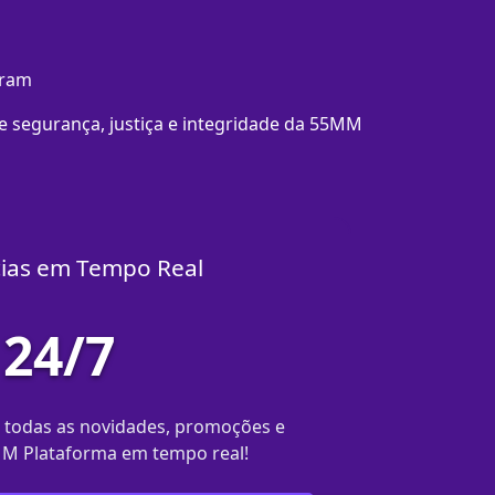
gram
e segurança, justiça e integridade da 55MM
cias em Tempo Real
24/7
e todas as novidades, promoções e
M Plataforma em tempo real!