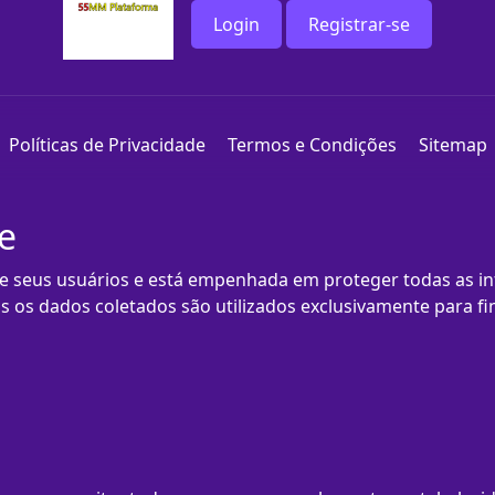
Login
Registrar-se
Políticas de Privacidade
Termos e Condições
Sitemap
de
de seus usuários e está empenhada em proteger todas as i
 os dados coletados são utilizados exclusivamente para fi