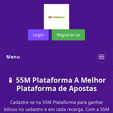
Login
Registrar-se
Menu
📱 55M Plataforma A Melhor
Plataforma de Apostas
Cadastre-se na 55M Plataforma para ganhar
bônus no cadastro e em cada recarga. Com a 55M