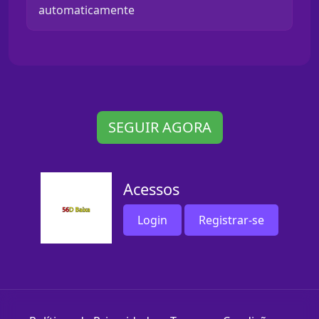
automaticamente
SEGUIR AGORA
Acessos
Login
Registrar-se