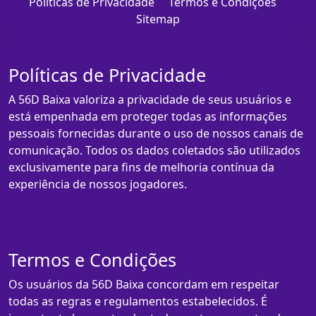
Políticas de Privacidade
Termos e Condições
Sitemap
Políticas de Privacidade
A 56D Baixa valoriza a privacidade de seus usuários e
está empenhada em proteger todas as informações
pessoais fornecidas durante o uso de nossos canais de
comunicação. Todos os dados coletados são utilizados
exclusivamente para fins de melhoria contínua da
experiência de nossos jogadores.
Termos e Condições
Os usuários da 56D Baixa concordam em respeitar
todas as regras e regulamentos estabelecidos. É