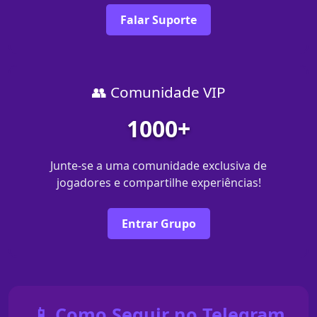
Falar Suporte
👥 Comunidade VIP
1000+
Junte-se a uma comunidade exclusiva de
jogadores e compartilhe experiências!
Entrar Grupo
📱 Como Seguir no Telegram