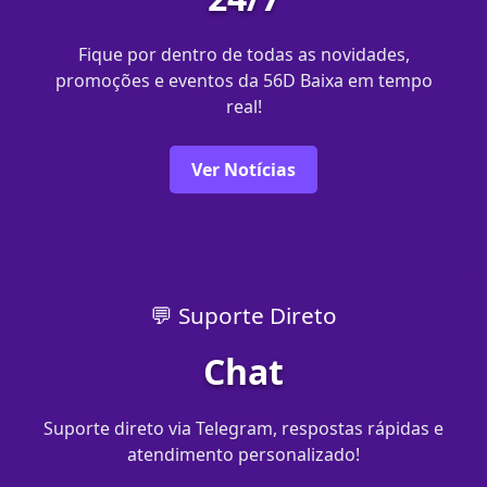
Fique por dentro de todas as novidades,
promoções e eventos da 56D Baixa em tempo
real!
Ver Notícias
💬 Suporte Direto
Chat
Suporte direto via Telegram, respostas rápidas e
atendimento personalizado!