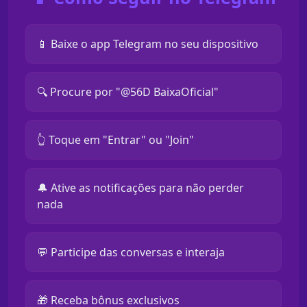
📱 Baixe o app Telegram no seu dispositivo
🔍 Procure por "@56D BaixaOficial"
👆 Toque em "Entrar" ou "Join"
🔔 Ative as notificações para não perder
nada
💬 Participe das conversas e interaja
🎁 Receba bônus exclusivos