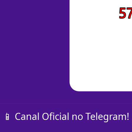
📱 Canal Oficial no Telegram!