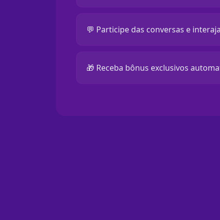
💬 Participe das conversas e interaj
🎁 Receba bônus exclusivos autom