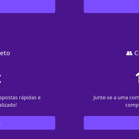
reto
👥 
t
espostas rápidas e
Junte-se a uma com
lizado!
compa
e