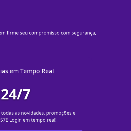
antém firme seu compromisso com segurança,
cias em Tempo Real
24/7
e todas as novidades, promoções e
 57E Login em tempo real!