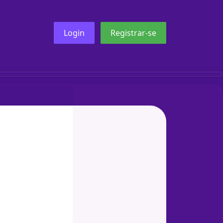
Login
Registrar-se