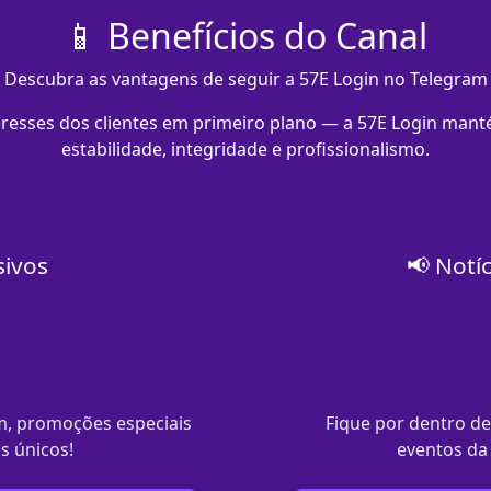
📱 Benefícios do Canal
Descubra as vantagens de seguir a 57E Login no Telegram
nteresses dos clientes em primeiro plano — a 57E Login m
estabilidade, integridade e profissionalismo.
sivos
📢 Notí
m, promoções especiais
Fique por dentro d
s únicos!
eventos da