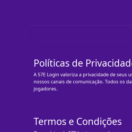
Políticas de Privacida
A 57E Login valoriza a privacidade de seus
nossos canais de comunicação. Todos os dad
jogadores.
Termos e Condições