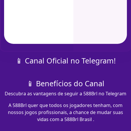
📱 Canal Oficial no Telegram!
📱 Benefícios do Canal
Descubra as vantagens de seguir a 588Brl no Telegram
A 588Brl quer que todos os jogadores tenham, com
nossos jogos profissionais, a chance de mudar suas
vidas com a 588Brl Brasil .