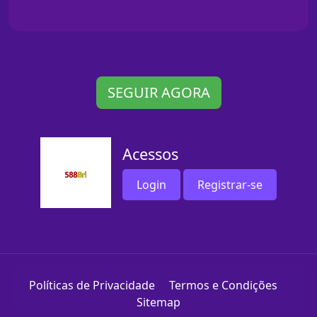
SEGUIR AGORA
Acessos
Login
Registrar-se
Políticas de Privacidade
Termos e Condições
Sitemap