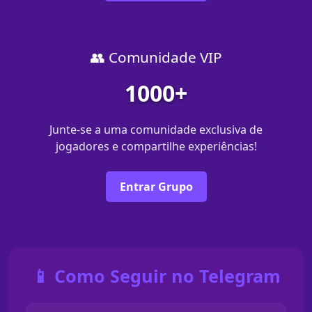
👥 Comunidade VIP
1000+
Junte-se a uma comunidade exclusiva de
jogadores e compartilhe experiências!
Entrar Grupo
📱 Como Seguir no Telegram