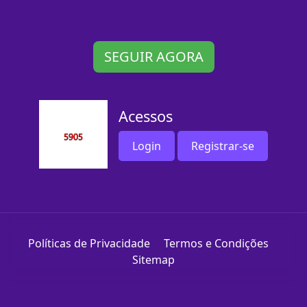
SEGUIR AGORA
Acessos
Login
Registrar-se
Políticas de Privacidade
Termos e Condições
Sitemap