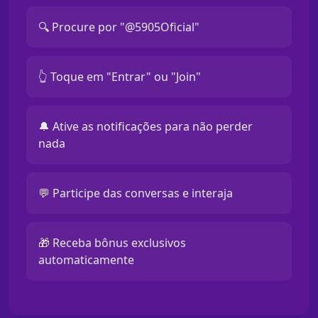
🔍 Procure por "@5905Oficial"
👆 Toque em "Entrar" ou "Join"
🔔 Ative as notificações para não perder
nada
💬 Participe das conversas e interaja
🎁 Receba bônus exclusivos
automaticamente