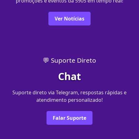
promoções e eventos da 5905 em tempo real!
Ver Notícias
💬 Suporte Direto
Chat
Suporte direto via Telegram, respostas rápidas e
atendimento personalizado!
Falar Suporte