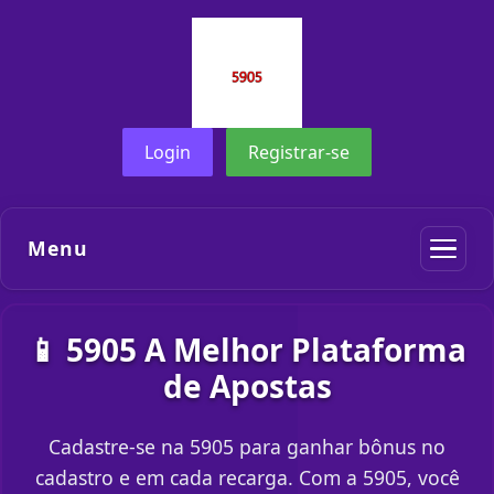
Login
Registrar-se
Menu
📱 5905 A Melhor Plataforma
de Apostas
Cadastre-se na 5905 para ganhar bônus no
cadastro e em cada recarga. Com a 5905, você