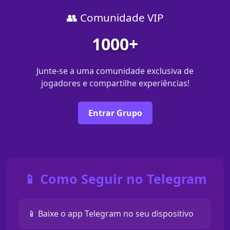
👥 Comunidade VIP
1000+
Junte-se a uma comunidade exclusiva de
jogadores e compartilhe experiências!
Entrar Grupo
📱 Como Seguir no Telegram
📱 Baixe o app Telegram no seu dispositivo