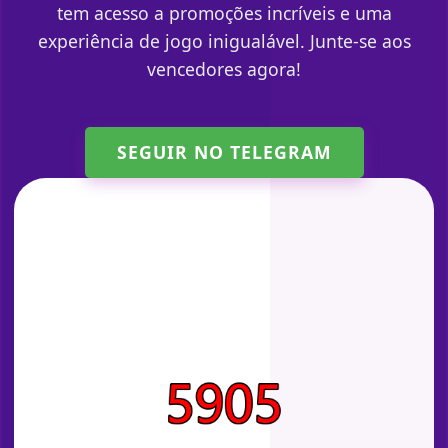
tem acesso a promoções incríveis e uma
experiência de jogo inigualável. Junte-se aos
vencedores agora!
SEGUIR NO TELEGRAM