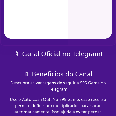
📱 Canal Oficial no Telegram!
📱 Benefícios do Canal
Descubra as vantagens de seguir a 595 Game no
Telegram
Use o Auto Cash Out. No 595 Game, esse recurso
permite definir um multiplicador para sacar
automaticamente. Isso ajuda a evitar perdas