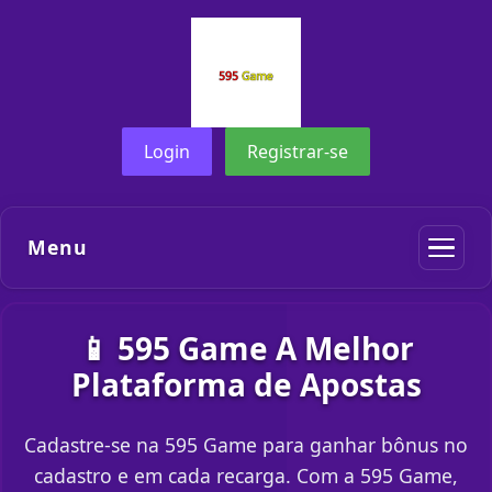
Login
Registrar-se
Menu
📱 595 Game A Melhor
Plataforma de Apostas
Cadastre-se na 595 Game para ganhar bônus no
cadastro e em cada recarga. Com a 595 Game,