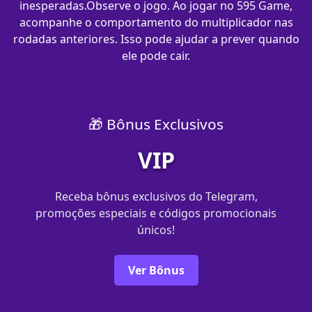
inesperadas.Observe o jogo. Ao jogar no 595 Game,
acompanhe o comportamento do multiplicador nas
rodadas anteriores. Isso pode ajudar a prever quando
ele pode cair.
🎁 Bônus Exclusivos
VIP
Receba bônus exclusivos do Telegram,
promoções especiais e códigos promocionais
únicos!
Ver Bônus