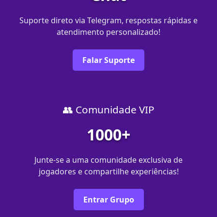
Suporte direto via Telegram, respostas rápidas e
atendimento personalizado!
Falar Suporte
👥 Comunidade VIP
1000+
Junte-se a uma comunidade exclusiva de
jogadores e compartilhe experiências!
Entrar Grupo