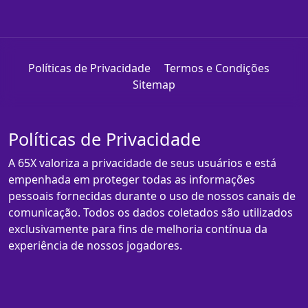
Políticas de Privacidade
Termos e Condições
Sitemap
Políticas de Privacidade
A 65X valoriza a privacidade de seus usuários e está
empenhada em proteger todas as informações
pessoais fornecidas durante o uso de nossos canais de
comunicação. Todos os dados coletados são utilizados
exclusivamente para fins de melhoria contínua da
experiência de nossos jogadores.