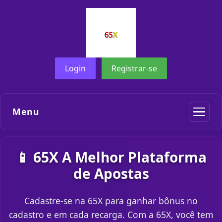
Login
Registrar-se
Menu
📱 65X A Melhor Plataforma
de Apostas
Cadastre-se na 65X para ganhar bônus no
cadastro e em cada recarga. Com a 65X, você tem