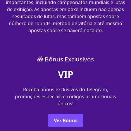
importantes, incluindo campeonatos mundiais e lutas
de exibição. As apostas em boxe incluem não apenas
resultados de lutas, mas também apostas sobre
número de rounds, método de vitória e até mesmo
apostas sobre se haverá nocaute.
🎁 Bônus Exclusivos
VIP
Receba bônus exclusivos do Telegram,
promoções especiais e códigos promocionais
únicos!
Ver Bônus