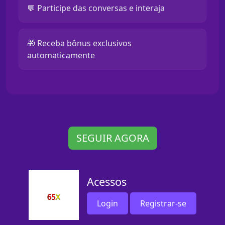
💬 Participe das conversas e interaja
🎁 Receba bônus exclusivos
automaticamente
SEGUIR AGORA
Acessos
Login
Registrar-se