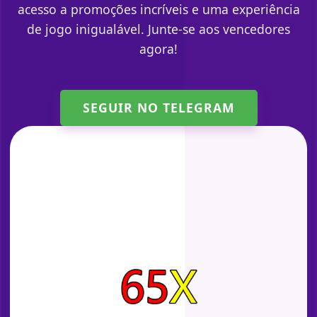
acesso a promoções incríveis e uma experiência
de jogo inigualável. Junte-se aos vencedores
agora!
SEGUIR NO TELEGRAM