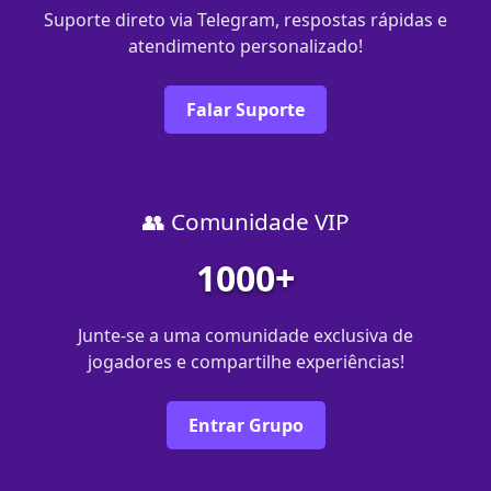
Suporte direto via Telegram, respostas rápidas e
atendimento personalizado!
Falar Suporte
👥 Comunidade VIP
1000+
Junte-se a uma comunidade exclusiva de
jogadores e compartilhe experiências!
Entrar Grupo