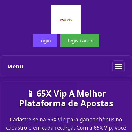
Login
Registrar-se
Menu
📱 65X Vip A Melhor
Plataforma de Apostas
Cadastre-se na 65X Vip para ganhar bônus no
cadastro e em cada recarga. Com a 65X Vip, você