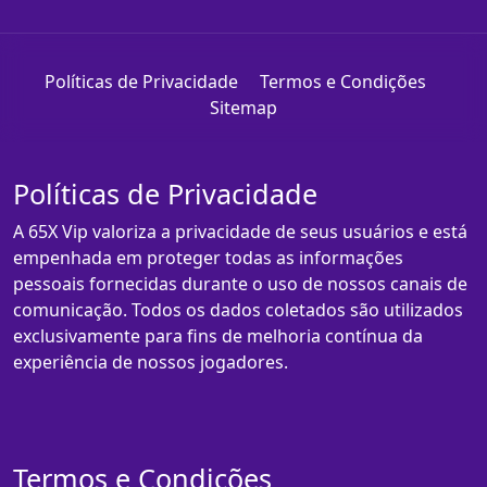
Políticas de Privacidade
Termos e Condições
Sitemap
Políticas de Privacidade
A 65X Vip valoriza a privacidade de seus usuários e está
empenhada em proteger todas as informações
pessoais fornecidas durante o uso de nossos canais de
comunicação. Todos os dados coletados são utilizados
exclusivamente para fins de melhoria contínua da
experiência de nossos jogadores.
Termos e Condições