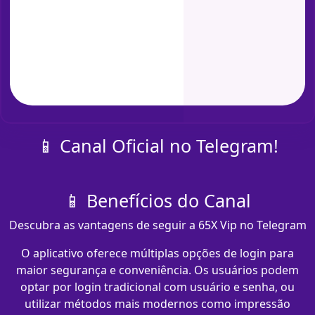
📱 Canal Oficial no Telegram!
📱 Benefícios do Canal
Descubra as vantagens de seguir a 65X Vip no Telegram
O aplicativo oferece múltiplas opções de login para
maior segurança e conveniência. Os usuários podem
optar por login tradicional com usuário e senha, ou
utilizar métodos mais modernos como impressão