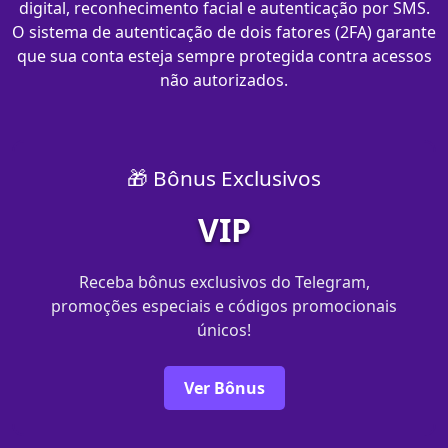
digital, reconhecimento facial e autenticação por SMS.
O sistema de autenticação de dois fatores (2FA) garante
que sua conta esteja sempre protegida contra acessos
não autorizados.
🎁 Bônus Exclusivos
VIP
Receba bônus exclusivos do Telegram,
promoções especiais e códigos promocionais
únicos!
Ver Bônus