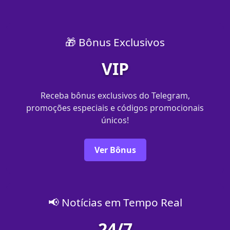
🎁 Bônus Exclusivos
VIP
Receba bônus exclusivos do Telegram,
promoções especiais e códigos promocionais
únicos!
Ver Bônus
📢 Notícias em Tempo Real
24/7