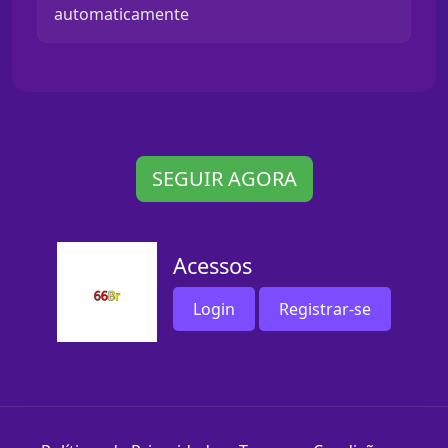
automaticamente
SEGUIR AGORA
Acessos
Login
Registrar-se