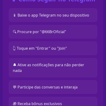
📱 Baixe o app Telegram no seu dispositivo
🔍 Procure por "@66BrOficial"
👆 Toque em "Entrar" ou "Join"
🔔 Ative as notificações para não perder
nada
💬 Participe das conversas e interaja
🎁 Receba bônus exclusivos