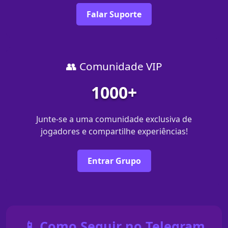
Falar Suporte
👥 Comunidade VIP
1000+
Junte-se a uma comunidade exclusiva de
jogadores e compartilhe experiências!
Entrar Grupo
📱 Como Seguir no Telegram