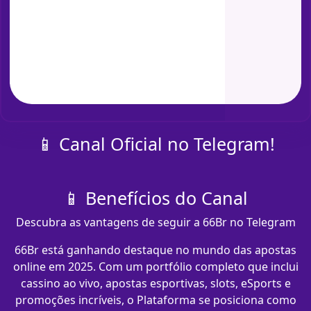
📱 Canal Oficial no Telegram!
📱 Benefícios do Canal
Descubra as vantagens de seguir a 66Br no Telegram
66Br está ganhando destaque no mundo das apostas
online em 2025. Com um portfólio completo que inclui
cassino ao vivo, apostas esportivas, slots, eSports e
promoções incríveis, o Plataforma se posiciona como