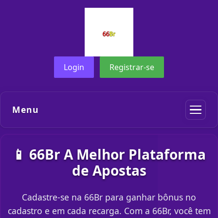
Login
Registrar-se
Menu
📱 66Br A Melhor Plataforma
de Apostas
Cadastre-se na 66Br para ganhar bônus no
cadastro e em cada recarga. Com a 66Br, você tem