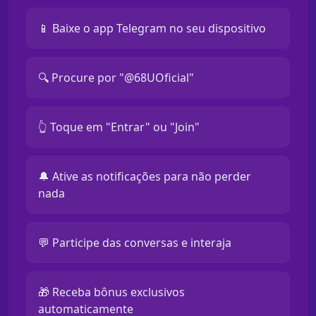
📱 Baixe o app Telegram no seu dispositivo
🔍 Procure por "@68UOficial"
👆 Toque em "Entrar" ou "Join"
🔔 Ative as notificações para não perder
nada
💬 Participe das conversas e interaja
🎁 Receba bônus exclusivos
automaticamente