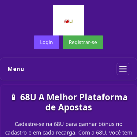
Login
Registrar-se
Menu
📱 68U A Melhor Plataforma
de Apostas
Cadastre-se na 68U para ganhar bônus no
cadastro e em cada recarga. Com a 68U, você tem