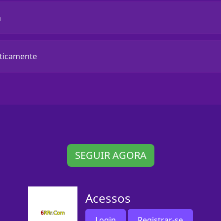
a
aticamente
SEGUIR AGORA
Acessos
Login
Registrar-se