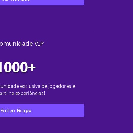
Comunidade VIP
1000+
unidade exclusiva de jogadores e
rtilhe experiências!
Entrar Grupo