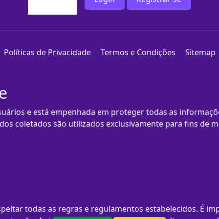
Políticas de Privacidade
Termos e Condições
Sitemap
de
usuários e está empenhada em proteger todas as informaçõ
os coletados são utilizados exclusivamente para fins de m
eitar todas as regras e regulamentos estabelecidos. É imp