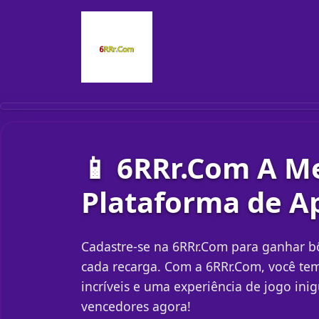
📱 6RRr.Com A M
Plataforma de A
Cadastre-se na 6RRr.Com para ganhar b
cada recarga. Com a 6RRr.Com, você te
incríveis e uma experiência de jogo inig
vencedores agora!