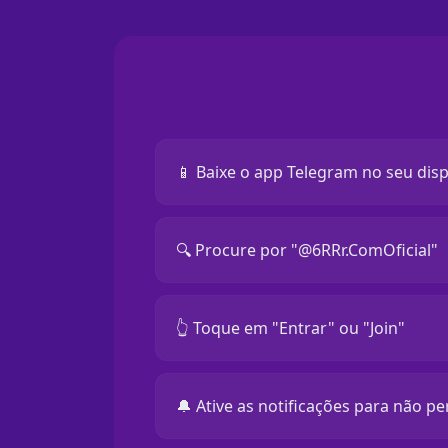
📱 Baixe o app Telegram no seu disp
🔍 Procure por "@6RRr.ComOficial"
👆 Toque em "Entrar" ou "Join"
🔔 Ative as notificações para não p