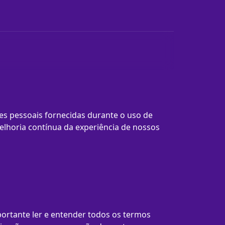
es pessoais fornecidas durante o uso de
elhoria contínua da experiência de nossos
ortante ler e entender todos os termos