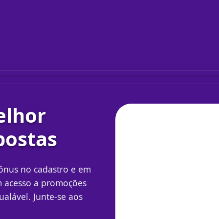
elhor
postas
ônus no cadastro e em
m acesso a promoções
ualável. Junte-se aos