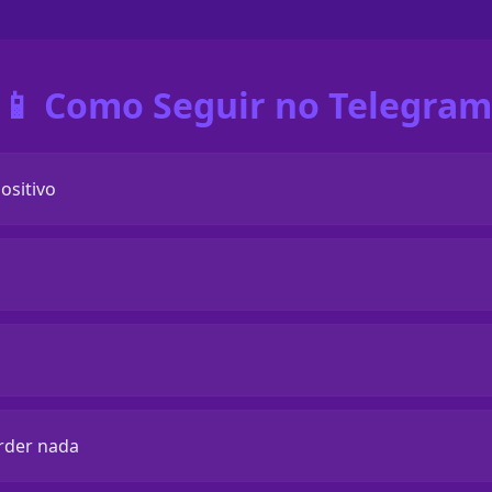
📱 Como Seguir no Telegram
ositivo
erder nada