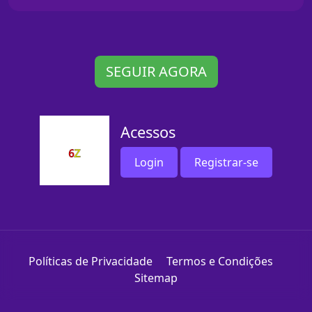
SEGUIR AGORA
Acessos
Login
Registrar-se
Políticas de Privacidade
Termos e Condições
Sitemap