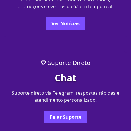
promoções e eventos da 6Z em tempo real!
Ver Notícias
💬 Suporte Direto
Chat
Suporte direto via Telegram, respostas rápidas e
atendimento personalizado!
Falar Suporte