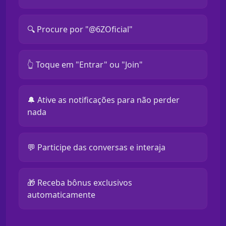
🔍 Procure por "@6ZOficial"
👆 Toque em "Entrar" ou "Join"
🔔 Ative as notificações para não perder
nada
💬 Participe das conversas e interaja
🎁 Receba bônus exclusivos
automaticamente