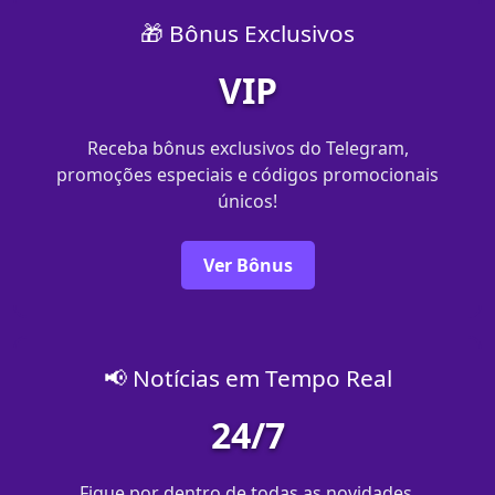
🎁 Bônus Exclusivos
VIP
Receba bônus exclusivos do Telegram,
promoções especiais e códigos promocionais
únicos!
Ver Bônus
📢 Notícias em Tempo Real
24/7
Fique por dentro de todas as novidades,