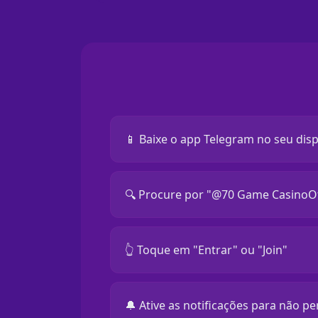
📱 Baixe o app Telegram no seu disp
🔍 Procure por "@70 Game CasinoOf
👆 Toque em "Entrar" ou "Join"
🔔 Ative as notificações para não p