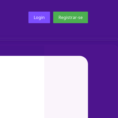
Login
Registrar-se