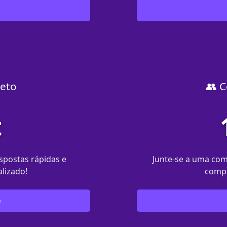
reto
👥 
t
espostas rápidas e
Junte-se a uma com
lizado!
compa
e