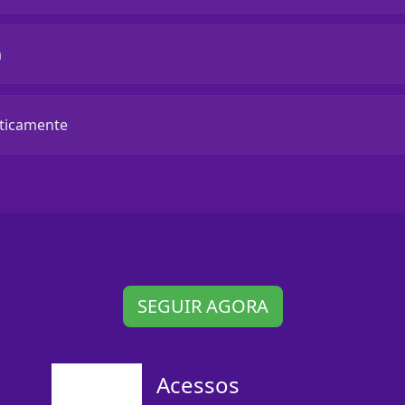
a
aticamente
SEGUIR AGORA
Acessos