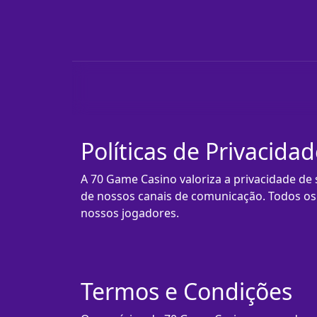
Políticas de Privacida
A 70 Game Casino valoriza a privacidade d
de nossos canais de comunicação. Todos os 
nossos jogadores.
Termos e Condições