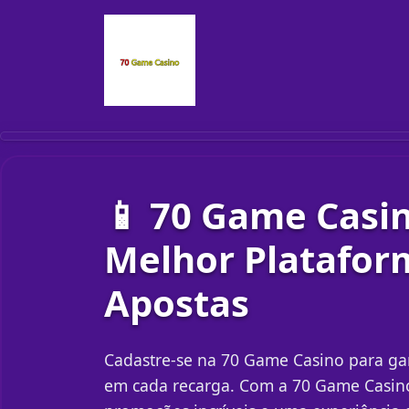
📱 70 Game Casi
Melhor Platafor
Apostas
Cadastre-se na 70 Game Casino para ga
em cada recarga. Com a 70 Game Casino