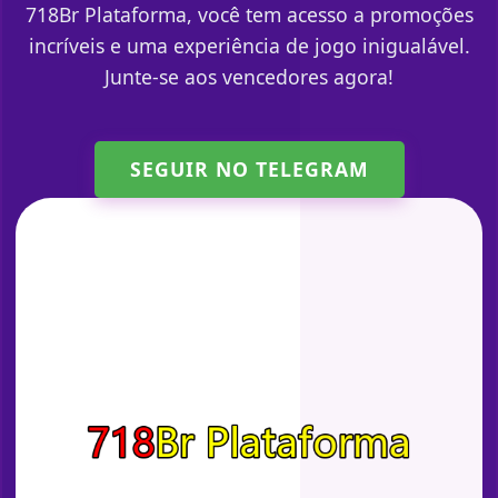
718Br Plataforma, você tem acesso a promoções
incríveis e uma experiência de jogo inigualável.
Junte-se aos vencedores agora!
SEGUIR NO TELEGRAM