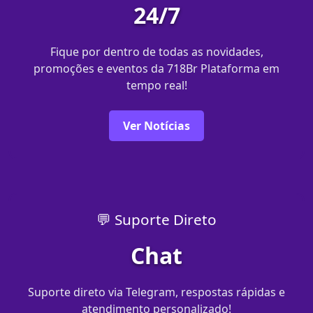
24/7
Fique por dentro de todas as novidades,
promoções e eventos da 718Br Plataforma em
tempo real!
Ver Notícias
💬 Suporte Direto
Chat
Suporte direto via Telegram, respostas rápidas e
atendimento personalizado!