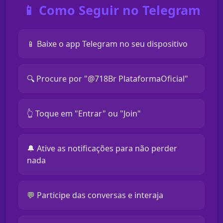
📱 Como Seguir no Telegram
📱 Baixe o app Telegram no seu dispositivo
🔍 Procure por "@718Br PlataformaOficial"
👆 Toque em "Entrar" ou "Join"
🔔 Ative as notificações para não perder
nada
💬 Participe das conversas e interaja